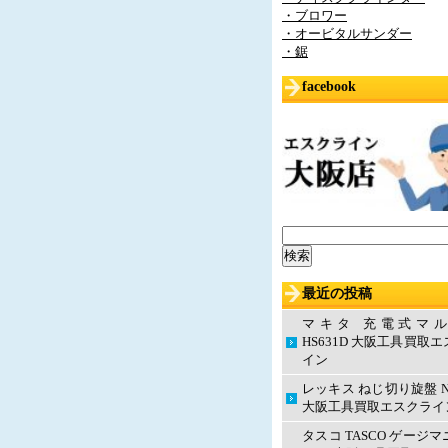
・ブロワー
・オービタルサンダー
・鋸
facebook
検
索:
最近の投稿
マキタ 充電式マ
HS631D 大阪工具買取
イン
レッキス ねじ切り旋盤 N
大阪工具買取エスクライ
タスコ TASCO ゲージ