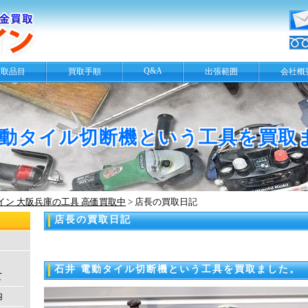
Q&A
買取品目
買取手順
出張範囲
会社概
電動タイル切断機という工具を買取
ン 大阪兵庫の工具 高価買取中
>
店長の買取日記
店長の買取日記
石井 電動タイル切断機という工具を買取ました。
て
内