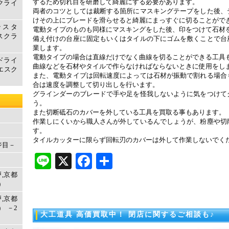
するため切れ目を研磨して綺麗にする必要があります。
クライ
両者のコツとしては裁断する箇所にマスキングテープをした後、
けその上にブレードを滑らせると綺麗にまっすぐに切ることがで
テスタ
電動タイプのものも同様にマスキングをした後、印をつけて石材
エスクラ
備え付けの台座に固定もいくはタイルの下にゴムを敷くことで台
業します。
電動タイプの場合は直線だけでなく曲線を切ることができる工具
ドライ
曲線などを石材やタイルで作らなければならないときに使用をし
取エスク
また、電動タイプは回転速度によっては石材が振動で割れる場合
合は速度を調整して切り出しを行います。
グラインダーのブレードで手や足を怪我しないように気をつけて
う。
また切断砥石のカバーを外している工具を買取る事もあります。
作業しにくいから職人さんが外しているんでしょうが、粉塵や切
す。
タイルカッターに限らず回転刃のカバーは外して作業しないでく
ジ目－
Line
X
Facebook
共
有
戸,京都
)
戸,京都
 －2
大工道具 高価買取中！ 閉店に関するご相談も♪