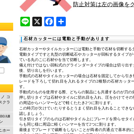
防止対策は左の画像をク
Line
X
Facebook
共
有
石材カッターには電動と手動があります
石材カッターやタイルカッターには電動と手動で石材を切断する
電動タイプですと丸型の切断砥石やカッターが回転するタイプが
ている丸のこに石材やを当て切断します。
備え付けではない回転式のグラインダータイプの場合は切り出す
後、切り出しを行います。
手動式の石材やタイルカッターの場合は石材を固定してから引き
レードを下ろして切れ目を入れるタイプの2種類の石材カッタ
す。
手動式のものを使用する際、どちらの製品にも共通するのが刃の
ルノコ
押し切りタイプは石材やタイルに切れ目を入れ、圧をかけてその
エスクラ
の周辺からハンマーなどで軽くたたき2つに割ります。
この時刃が欠けていたりするとうまく切れ目を入れることできな
認しましょう。
80AⅢ
引き切りタイプのものは石材やタイル上にブレードを滑らせタイ
ン
らも同じ様に周辺に軽くハンマーを当て2つに割ります。
最後までブレードで裁断をしないことが両者の共通点で基本的に
マニホー