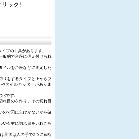
リック!!
タイプの工具があります。
一般的で台座に備え付けられ
タイルを台座などに固定した
切りをするタイプと上からブ
ーやタイルカッターがありま
劣化です。
切れ目のを作り、その切れ目
いので刃に欠けがないかを確
ルや石材に切れ目をいれこち
は最後は人の手で2つに裁断