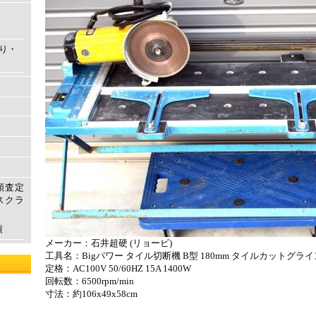
もり・
額査定
スクラ
績
メーカー：石井超硬 (リョービ)
工具名：Bigパワー タイル切断機 B型 180mm タイルカットグラインダ
定格：AC100V 50/60HZ 15A 1400W
回転数：6500rpm/min
寸法：約106x49x58cm