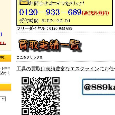
フリーダイヤル：
0120-933-689
ー
】
ちら
ここをクリック!!
!!
工具の買取は実績豊富なエスクライン
にお任
ト中!!
案内
から