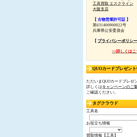
工具買取 エスクライン
大阪支店
【 古物営業許可証 】
第631400900022号
兵庫県公安委員会
【
プライバシーポリシ
>>詳しくはこ
QUOカードプレゼント中
ただいまQUOカードプレゼン
詳しくは
キャンペーンのご
ご確認ください。
タグクラウド
工具名
お役立ち情報
買取情報【工具】