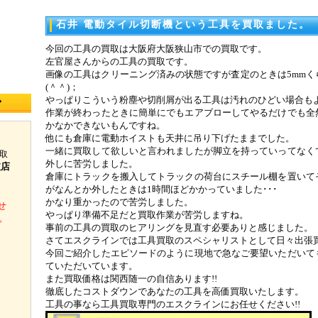
石井 電動タイル切断機という工具を買取ました。
今回の工具の買取は大阪府大阪狭山市での買取です。
左官屋さんからの工具の買取です。
画像の工具はクリーニング済みの状態ですが査定のときは5mmく
(＾＾)；
やっぱりこういう粉塵や切削屑が出る工具は汚れのひどい場合も
◆
作業が終わったときに簡単にでもエアブローしてやるだけでも全
かなかできないもんですね。
他にも倉庫に電動ホイストも天井に吊り下げたままでした。
一緒に買取して欲しいと言われましたが脚立を持っていってなく
取
外しに苦労しました。
支店
倉庫にトラックを搬入してトラックの荷台にスチール棚を置いて
がなんとか外したときは1時間ほどかかっていました･･･
かなり重かったので苦労しました。
せ
やっぱり準備不足だと買取作業が苦労しますね。
。
事前の工具の買取のヒアリングを見直す必要ありと感じました。
さてエスクラインでは工具買取のスペシャリストとして日々出張
今回ご紹介したエピソードのように現地で急なご要望いただいて
ていただいています。
また買取価格は関西随一の自信あります!!
徹底したコストダウンであなたの工具を高価買取いたします。
工具の事なら工具買取専門のエスクラインにお任せください!!
】