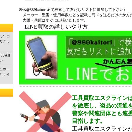
※≪@889kaitori≫で検索して友だちリストに追加して下さい♪
メーカー・型番・使用年数などを記載し写メを送るだけのかん
大阪・兵庫はすぐに出張いたします。
LINE買取の詳しいやり方
ルノコ
エスクラ
80AⅢ
ン
マニホー
クライ
工具買取エスクライン
を徹底し、盗品の流通
警察や関連団体とも連
目指します。
工具買取エスクライン