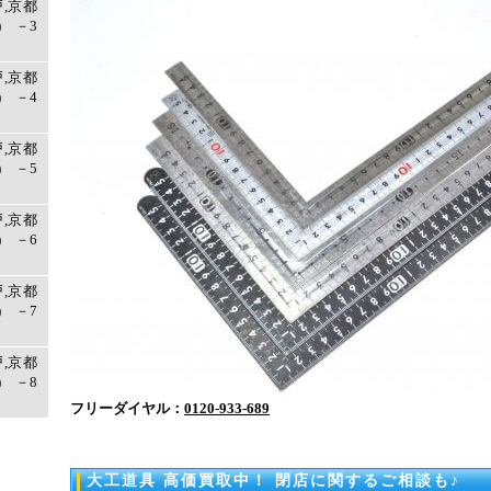
戸,京都
 －3
戸,京都
 －4
戸,京都
 －5
戸,京都
 －6
戸,京都
 －7
戸,京都
 －8
フリーダイヤル：
0120-933-689
大工道具 高価買取中！ 閉店に関するご相談も♪