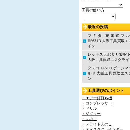
工具の使い方
最近の投稿
マキタ 充電式マ
HS631D 大阪工具買取
イン
レッキス ねじ切り旋盤 N
大阪工具買取エスクライ
タスコ TASCO ゲージ
ルド 大阪工具買取エス
ン
工具選びのポイント
・エアー釘打ち機
・コンプレッサー
・ドリル
・ジグソー
・丸のこ
・スライド丸のこ
・ディスクグラインダー