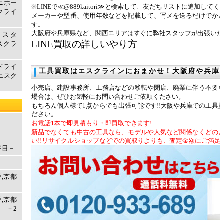
マニホー
※LINEで≪@889kaitori≫と検索して、友だちリストに追加して
クライ
メーカーや型番、使用年数などを記載して、写メを送るだけでか
す。
大阪府や兵庫県など、関西エリアはすぐに弊社スタッフが出張い
テスタ
LINE買取の詳しいやり方
エスクラ
ドライ
工具買取はエスクラインにおまかせ！大阪府や兵庫
取エスク
小売店、建設事務所、工務店などの移転や閉店、廃業に伴う不要
場合は、ぜひお気軽にお問い合わせご依頼ください。
もちろん個人様で1点からでも出張可能です!!大阪や兵庫での工
ださい。
お電話1本で即見積もり・即買取できます!
新品でなくても中古の工具なら、モデルや人気など関係なくどの
い!!リサイクルショップなどでの買取りよりも、査定金額にご満
ジ目－
戸,京都
)
戸,京都
 －2