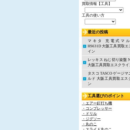
買取情報【工具】
工具の使い方
最近の投稿
マキタ 充電式マ
HS631D 大阪工具買取
イン
レッキス ねじ切り旋盤 N
大阪工具買取エスクライ
タスコ TASCO ゲージ
ルド 大阪工具買取エス
ン
工具選びのポイント
・エアー釘打ち機
・コンプレッサー
・ドリル
・ジグソー
・丸のこ
・スライド丸のこ