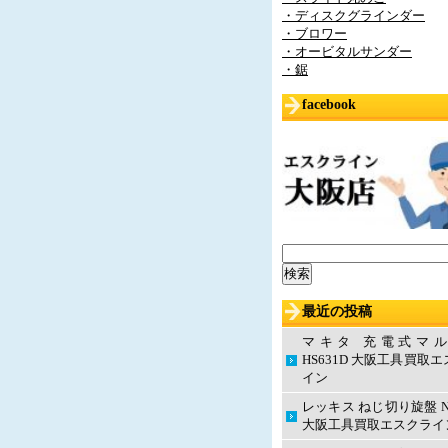
・ディスクグラインダー
・ブロワー
・オービタルサンダー
・鋸
facebook
検
索:
最近の投稿
マキタ 充電式マ
HS631D 大阪工具買取
イン
レッキス ねじ切り旋盤 N
大阪工具買取エスクライ