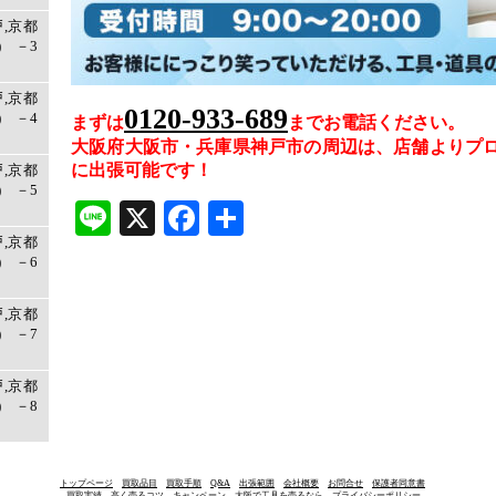
戸,京都
 －3
戸,京都
0120-933-689
 －4
まずは
まで
お電話ください。
大阪府大阪市・兵庫県神戸市の周辺は、店舗よりプ
に出張可能です！
戸,京都
 －5
Line
X
Facebook
共
有
戸,京都
 －6
戸,京都
 －7
戸,京都
 －8
トップページ
買取品目
買取手順
Q&A
出張範囲
会社概要
お問合せ
保護者同意書
買取実績
高く売るコツ
キャンペーン
大阪で工具を売るなら
プライバシーポリシー