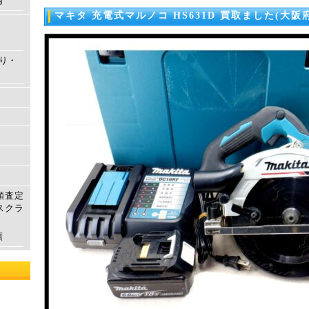
内
マキタ 充電式マルノコ HS631D 買取ました(大阪
もり・
額査定
スクラ
績