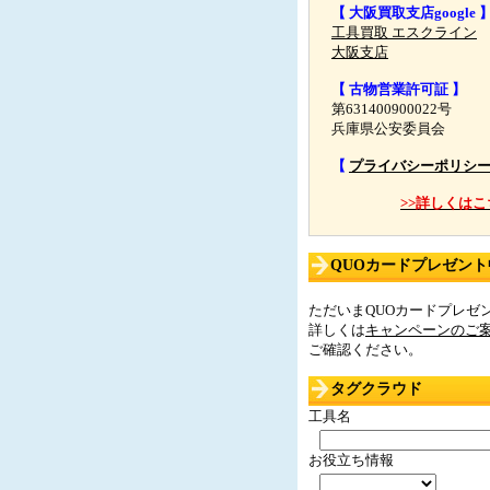
【 大阪買取支店google 
工具買取 エスクライン
大阪支店
【 古物営業許可証 】
第631400900022号
兵庫県公安委員会
【
プライバシーポリシ
>>詳しくはこ
QUOカードプレゼント中
ただいまQUOカードプレゼン
詳しくは
キャンペーンのご
ご確認ください。
タグクラウド
工具名
お役立ち情報