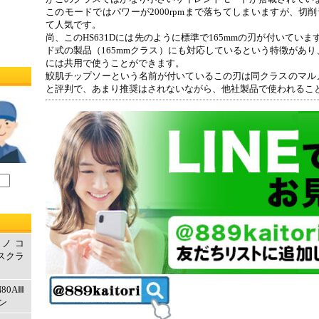
このモードではパワーが2000rpmまで落ちてしまいますが、切削
て人気です。
尚、このHS631Dには先のように標準で165mmの刃が付いてい
ド式の製品（165mmクラス）にも対応しているという特徴があ
には共用で使うことができます。
鮫肌チップソーという名前が付いているこの刃は同クラスのマル
と評判で、あまり推奨はされないながら、他社製品で使われるこ
ルノコ
エスクラ
80AⅢ
ン