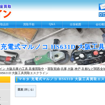
Q&A
買取品目
買取手順
出張範囲
会社概
 充電式マルノコ HS631D 大阪
イン 大阪兵庫の工具 高価買取中
>
買取実績(兵庫,大阪,神戸,京都など関西全
HS631D 大阪工具買取エスクライン
マキタ 充電式マルノコ HS631D 大阪工具買取エ
目次
[
閉じる
]
て