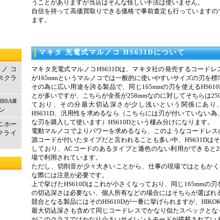
うことがありますが当店はそんな怪しい手法は使いません。
自信を持って高価買取りできる価格で事前査定も行っていますの
ます。
マキタ 充電式マルノコ HS631Dについて
ルノコ
マキタ充電式マルノコHS631Dは、マキタ社の発売するコード
エスクラ
が165mmというマルノコでは一般的に使いやすいサイズの刃を
その為に広い用途を誇る製品で、同じ165mmの刃を使えるHS61
とが多いですが、こちらが全長が258mmなのに対してそちらは25
80AⅢ
ており、その分最大切込深さが少し浅いという関係にあり
ン
HS631D、汎用性を求めるなら（こちらには刃が付いていない
な刃を購入して使います）HS610Dという棲み分けになります。
マニホー
電動マルノコでよりパワーを求めるなら、このようなコードレス
クライ
源コードが付いたタイプだと言われることも多い中、HS631Dはそれ
しており、ACコードのあるタイプと遜色のない利用ができると2
場で利用されています。
ただし、切削音が少々大きいことから、仕事の現場ではともかく、
な際には注意が必要です。
上で挙げたHS610Dはこれが小さくなっており、同じ165mmの
の切込深さは必要ない、個人所有などの場合にはそちらが選ばれ
競合となる製品にはそのHS610Dが一番に挙げられますが、HIKOK
最大切込深さも含めて同じコードレスでかなり似たスペックとな
がこのクラスではかなり小さいサイレントモードが搭載されてい