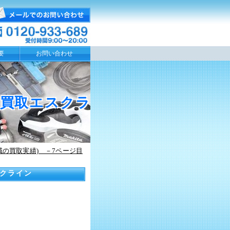
要
お問い合わせ
工具買取エスクラ
域の買取実績) －7ページ目
スクライン