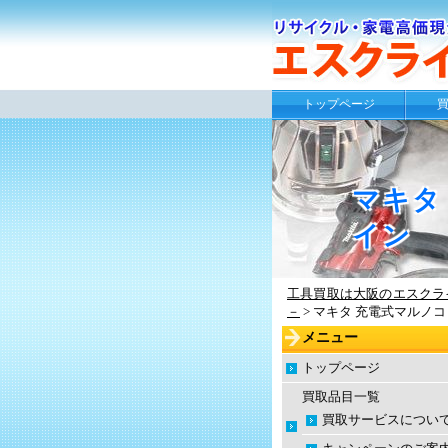
トップページ
マキタ
イン
工具買取は大阪のエスクラ
－
>
マキタ 充電式マルノコ 
メニュー
トップページ
買取品目一覧
買取サービスについ