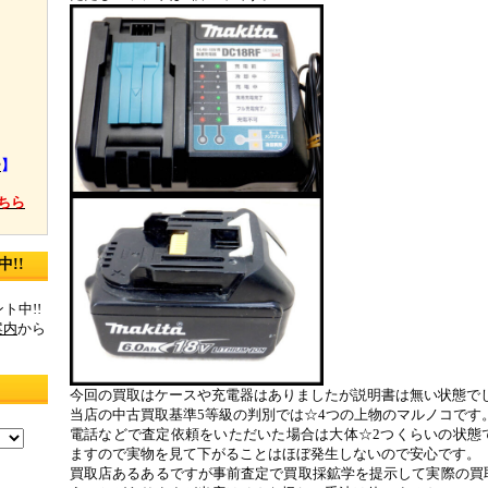
】
ー
】
ちら
!!
ト中!!
案内
から
今回の買取はケースや充電器はありましたが説明書は無い状態で
当店の中古買取基準5等級の判別では☆4つの上物のマルノコです
電話などで査定依頼をいただいた場合は大体☆2つくらいの状態
ますので実物を見て下がることはほぼ発生しないので安心です。
買取店あるあるですが事前査定で買取採鉱学を提示して実際の買