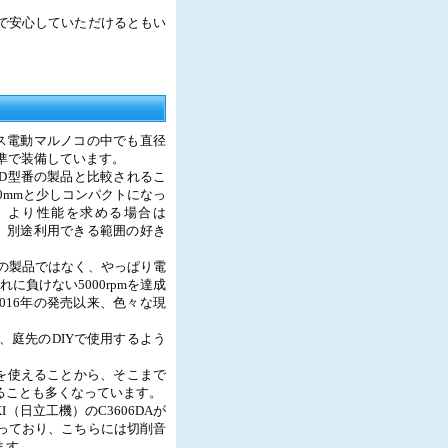
で安心していただけるともい
レス電動マルノコの中でも直径
標準で装備しています。
0D型番の製品と比較されるこ
0mmと少しコンパクトになっ
、より性能を求める場合は
為、別途利用できる範囲の好き
の製品ではなく、やっぱり電
に負けない5000rpmを達成
016年の発売以来、色々な現
庭先のDIYで使用するよう
刃を使えることから、そこまで
ることも多くなっています。
I（日立工機）のC3606DAが
っており、こちらには切削音
ます。