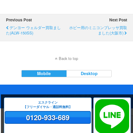
e
c
e
Previous Post
Next Post
b
デンヨー ウェルダー買取まし
ホビー用のミニコンプレッサ買取
た(ALW-150SS)
o
ました(大阪市)
o
k
Back to top
Mobile
Desktop
ページのトップへ戻る
エスクライン
【フリーダイヤル・通話料無料】
0120-933-689