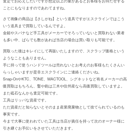
査定でお応えしたいですが想定以上の量があるとお客様をお待たせする
ことにもなりますのであわてますね。
さて画像の商品は【さしがね】という道具ですがエスクラインではこう
いう道具まで買取しているんですよ。
金鎚やスパナなど手工具がメーカーでそろっていないと買取れない業者
も多い中、ばらでも数があれば当店の場合は買い取りも可能です。
買取った後はキレイにして再販いたしますので、スクラップ価格という
ようなこともありません。
手に持って使うハンドツールは売れないとお考えのお客様もたくさんい
らっしゃいますが是非エスクラインにご連絡くださいね。
Snap-OnやKTC、TONE、MACTOOL、シグネットなど有名メーカーの高
価買取はもちろん、鑿や鉋は三木や信州産なら高価買取していますよ。
また砥石なんかも査定可能です。
工具はリッパな資産です。
ただ資産だと知らないとそのまま産業廃棄物として捨てられているのも
事実です。
今まで大事に使われていた工具は当店が責任を持って次のオーナー様に
引き継ぐお手伝いをさせていただきます。