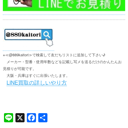
※≪@889kaitori≫で検索して友だちリストに追加して下さい♪
メーカー・型番・使用年数などを記載し写メを送るだけのかんたんお
見積りが可能です。
大阪・兵庫はすぐに出張いたします。
LINE買取の詳しいやり方
Li
X
F
共
n
a
有