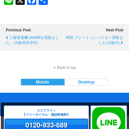
Li
X
F
共
n
a
有
e
c
e
Previous Post
Next Post
b
三菱発電機 2500Mを買取まし
明和 プレートコンパクター買取ま
た。(大阪府摂津市)
o
した(大阪市)
o
k
Back to top
Mobile
Desktop
ページのトップへ戻る
エスクライン
【フリーダイヤル・通話料無料】
0120-933-689