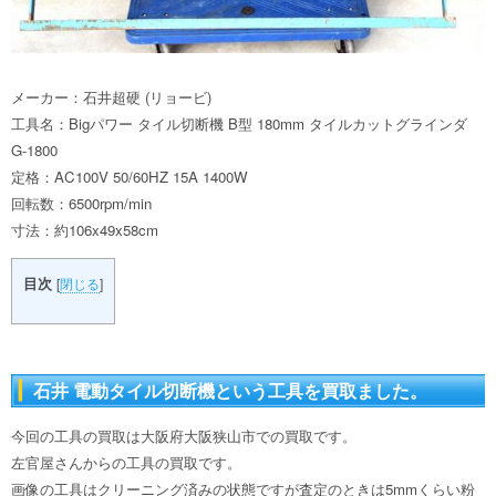
メーカー：石井超硬 (リョービ)
工具名：Bigパワー タイル切断機 B型 180mm タイルカットグラインダ
G-1800
定格：AC100V 50/60HZ 15A 1400W
回転数：6500rpm/min
寸法：約106x49x58cm
目次
[
閉じる
]
石井 電動タイル切断機という工具を買取ました。
今回の工具の買取は大阪府大阪狭山市での買取です。
左官屋さんからの工具の買取です。
画像の工具はクリーニング済みの状態ですが査定のときは5mmくらい粉