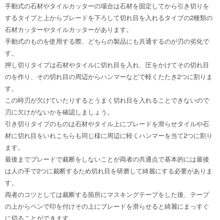
手動式の石材やタイルカッターの場合は石材を固定してから引き切りを
するタイプと上からブレードを下ろして切れ目を入れるタイプの2種類の
石材カッターやタイルカッターがあります。
手動式のものを使用する際、どちらの製品にも共通するのが刃の劣化で
す。
押し切りタイプは石材やタイルに切れ目を入れ、圧をかけてその切れ目
のを作り、その切れ目の周辺からハンマーなどで軽くたたき2つに割りま
す。
この時刃が欠けていたりするとうまく切れ目を入れることできないので
刃に欠けがないかを確認しましょう。
引き切りタイプのものは石材やタイル上にブレードを滑らせタイルや石
材に切れ目をいれこちらも同じ様に周辺に軽くハンマーを当て2つに割り
ます。
最後までブレードで裁断をしないことが両者の共通点で基本的には最後
は人の手で2つに裁断するため切れ目を研磨して綺麗にする必要がありま
す。
両者のコツとしては裁断する箇所にマスキングテープをした後、テープ
の上からペンで印を付けその上にブレードを滑らせると綺麗にまっすぐ
に切ることができます。