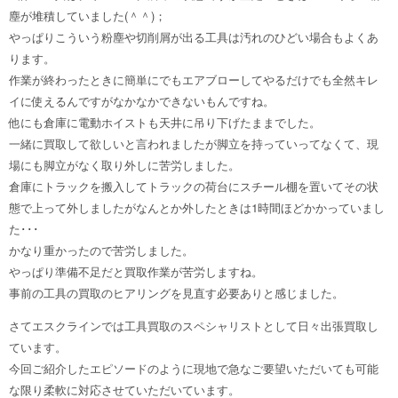
塵が堆積していました(＾＾)；
やっぱりこういう粉塵や切削屑が出る工具は汚れのひどい場合もよくあ
ります。
作業が終わったときに簡単にでもエアブローしてやるだけでも全然キレ
イに使えるんですがなかなかできないもんですね。
他にも倉庫に電動ホイストも天井に吊り下げたままでした。
一緒に買取して欲しいと言われましたが脚立を持っていってなくて、現
場にも脚立がなく取り外しに苦労しました。
倉庫にトラックを搬入してトラックの荷台にスチール棚を置いてその状
態で上って外しましたがなんとか外したときは1時間ほどかかっていまし
た･･･
かなり重かったので苦労しました。
やっぱり準備不足だと買取作業が苦労しますね。
事前の工具の買取のヒアリングを見直す必要ありと感じました。
さてエスクラインでは工具買取のスペシャリストとして日々出張買取し
ています。
今回ご紹介したエピソードのように現地で急なご要望いただいても可能
な限り柔軟に対応させていただいています。