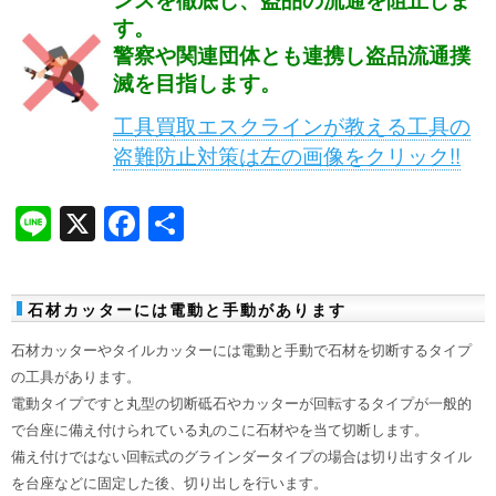
す。
警察や関連団体とも連携し盗品流通撲
滅を目指します。
工具買取エスクラインが教える工具の
盗難防止対策は左の画像をクリック!!
Li
X
F
共
n
a
有
e
c
石材カッターには電動と手動があります
e
石材カッターやタイルカッターには電動と手動で石材を切断するタイプ
b
の工具があります。
o
電動タイプですと丸型の切断砥石やカッターが回転するタイプが一般的
o
で台座に備え付けられている丸のこに石材やを当て切断します。
備え付けではない回転式のグラインダータイプの場合は切り出すタイル
k
を台座などに固定した後、切り出しを行います。