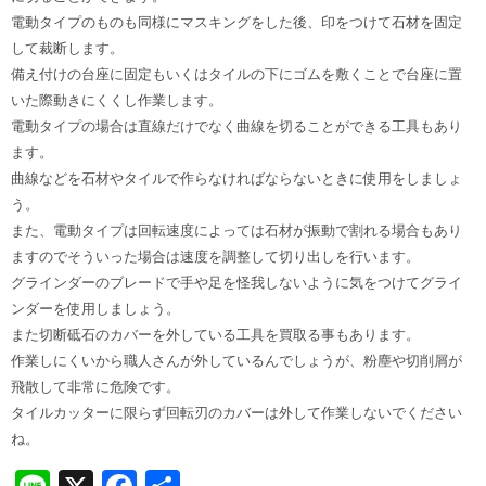
電動タイプのものも同様にマスキングをした後、印をつけて石材を固定
して裁断します。
備え付けの台座に固定もいくはタイルの下にゴムを敷くことで台座に置
いた際動きにくくし作業します。
電動タイプの場合は直線だけでなく曲線を切ることができる工具もあり
ます。
曲線などを石材やタイルで作らなければならないときに使用をしましょ
う。
また、電動タイプは回転速度によっては石材が振動で割れる場合もあり
ますのでそういった場合は速度を調整して切り出しを行います。
グラインダーのブレードで手や足を怪我しないように気をつけてグライ
ンダーを使用しましょう。
また切断砥石のカバーを外している工具を買取る事もあります。
作業しにくいから職人さんが外しているんでしょうが、粉塵や切削屑が
飛散して非常に危険です。
タイルカッターに限らず回転刃のカバーは外して作業しないでください
ね。