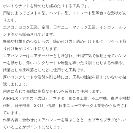
ボルトやナットを締めたり緩めたりする工具です。
用途によってピストル型、ハンドル型、ストレート型等色々な形状があ
ります。
エスコ、ヨコタ工業、空研、日本ニューマチック工業、インガソールラ
ンド等から販売されています。
振動や打撃音の少ないもの、締め付け力と締め付けトルク、ソケット取
り付け角がポイントになります。
エアハンマーはエアチッパーとも呼ばれ、圧縮空気で振動させてハンマ
ーを動かし、薄いコンクリートや岩盤を砕いたり削ったりする作業や、
錆落としや塗料落としなどに使用する工具です。
厚いコンクリートや岩盤を削る時には、工具の性能を超えていないか確
認しましょう。
用途に応じて先端に多様なチゼルを装着して使用します。
AIRREX（アネスト岩田）、マキタ、ヨコタ工業、不二空機、東洋空機製
作所、日平機器、SK11、信濃、日本ニューマチック工業等から販売され
ています。
作業内容に合わせたエアハンマーを選ぶことと、カプラやブラグがつい
ていることがポイントになります。