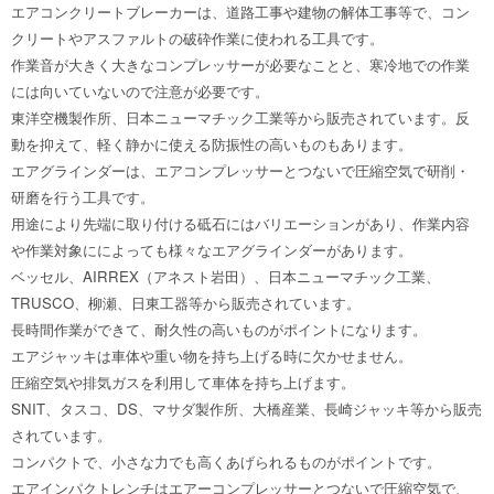
エアコンクリートブレーカーは、道路工事や建物の解体工事等で、コン
クリートやアスファルトの破砕作業に使われる工具です。
作業音が大きく大きなコンプレッサーが必要なことと、寒冷地での作業
には向いていないので注意が必要です。
東洋空機製作所、日本ニューマチック工業等から販売されています。反
動を抑えて、軽く静かに使える防振性の高いものもあります。
エアグラインダーは、エアコンプレッサーとつないで圧縮空気で研削・
研磨を行う工具です。
用途により先端に取り付ける砥石にはバリエーションがあり、作業内容
や作業対象にによっても様々なエアグラインダーがあります。
ベッセル、AIRREX（アネスト岩田）、日本ニューマチック工業、
TRUSCO、柳瀬、日東工器等から販売されています。
長時間作業ができて、耐久性の高いものがポイントになります。
エアジャッキは車体や重い物を持ち上げる時に欠かせません。
圧縮空気や排気ガスを利用して車体を持ち上げます。
SNIT、タスコ、DS、マサダ製作所、大橋産業、長崎ジャッキ等から販売
されています。
コンパクトで、小さな力でも高くあげられるものがポイントです。
エアインパクトレンチはエアーコンプレッサーとつないで圧縮空気で、