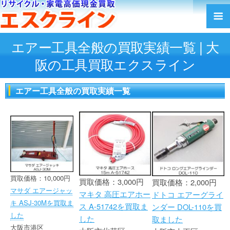
エアー工具全般の買取実績一覧 | 大
阪の工具買取エクスライン
エアー工具全般の買取実績一覧
買取価格：10,000円
買取価格：3,000円
買取価格：2,000円
マサダ エアージャッ
マキタ 高圧エアホー
ドトコ エアーグライ
キ ASJ-30Mを買取ま
ス A-51742を買取ま
ンダー DOL-110を買
した
した
取ました
大阪市港区