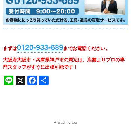
0120-933-689
まずは
まで
お電話ください。
大阪府大阪市・兵庫県神戸市の周辺は、店舗よりプロの専
門スタッフがすぐに出張可能です！
Li
X
F
共
n
a
有
e
c
e
b
Back to top
o