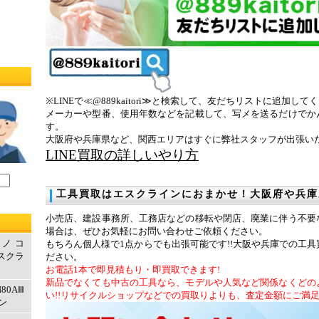
※LINEで≪@889kaitori≫と検索して、友だちリストに追加して
メーカーや型番、使用年数などを記載して、写メを送るだけでか
す。
大阪府や兵庫県など、関西エリアはすぐに弊社スタッフが出張い
LINE買取の詳しいやり方
工具買取はエスクラインにおまかせ！大阪府や兵庫
小売店、建設事務所、工務店などの移転や閉店、廃業に伴う不要
場合は、ぜひお気軽にお問い合わせご依頼ください。
ルノコ
もちろん個人様で1点からでも出張可能です!!大阪や兵庫での工
エスクラ
ださい。
お電話1本で即見積もり・即買取できます!
新品でなくても中古の工具なら、モデルや人気など関係なくどの
80AⅢ
い!!リサイクルショップなどでの買取りよりも、査定金額にご満
ン