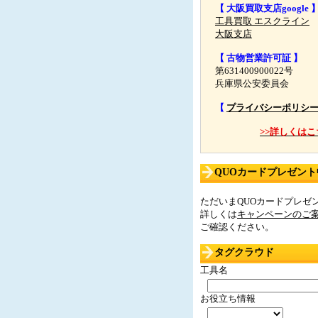
【 大阪買取支店google 
工具買取 エスクライン
大阪支店
【 古物営業許可証 】
第631400900022号
兵庫県公安委員会
【
プライバシーポリシ
>>詳しくはこ
QUOカードプレゼント中
ただいまQUOカードプレゼン
詳しくは
キャンペーンのご
ご確認ください。
タグクラウド
工具名
お役立ち情報