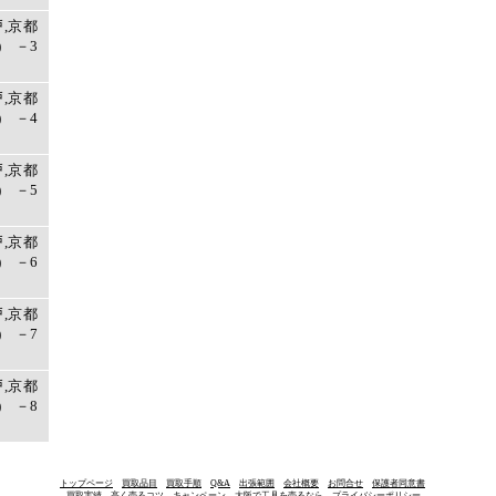
戸,京都
 －3
戸,京都
 －4
戸,京都
 －5
戸,京都
 －6
戸,京都
 －7
戸,京都
 －8
トップページ
買取品目
買取手順
Q&A
出張範囲
会社概要
お問合せ
保護者同意書
買取実績
高く売るコツ
キャンペーン
大阪で工具を売るなら
プライバシーポリシー