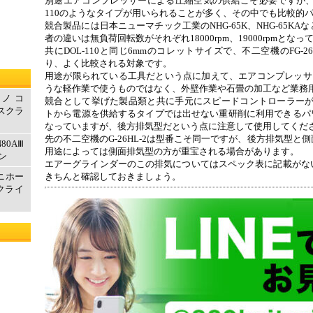
別途エアコンプレッサーによる圧縮空気の供給こそ必要ですが、本
110のようなタイプが用いられることが多く、その中でも比較的
競合製品には日本ニューマチック工業のNHG-65K、NHG-65K
者の違いは無負荷回転数がそれぞれ18000rpm、19000rpmとな
共にDOL-110と同じ6mmのコレットサイズで、不二空機のFG-26HL
り、よく比較される対象です。
用途が限られている工具だという点に加えて、エアコンプレッサー
うな軽作業で使うものではなく、外壁作業や石畳の加工など業務
ルノコ
競合として挙げた製品類と共に手元にスピードコントローラーが
エスクラ
トから電源を供給するタイプでは出せない重研削に利用できるパワー
なっていますが、後方排気型だという点に注意して使用してくだ
先の不二空機のG-26HL-2は型番こそ同一ですが、後方排気型と
80AⅢ
用途によっては側面排気型の方が重宝される場合があります。
ン
エアーグラインダーのこの排気についてはスペック表に記載がな
マニホー
きちんと確認しておきましょう。
クライ