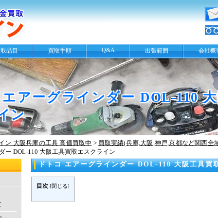
Q&A
買取品目
買取手順
出張範囲
会社概
 エアーグラインダー DOL-110
イン
イン 大阪兵庫の工具 高価買取中
>
買取実績(兵庫,大阪,神戸,京都など関西全
ー DOL-110 大阪工具買取エスクライン
ドトコ エアーグラインダー DOL-110 大阪工具
目次
[
閉じる
]
て