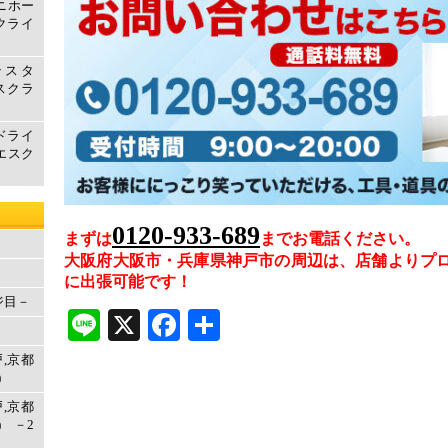
マニホー
クライ
テスタ
エスクラ
ドライ
取エスク
0120-933-689
まずは
まで
お電話ください。
大阪府大阪市・兵庫県神戸市の周辺は、店舗よりプ
に出張可能です！
ジ目－
Line
X
Facebook
共
有
戸,京都
)
戸,京都
 －2