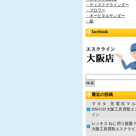
・ディスクグラインダー
・ブロワー
・オービタルサンダー
・鋸
facebook
検
索:
最近の投稿
マキタ 充電式マ
HS631D 大阪工具買取
イン
レッキス ねじ切り旋盤 N
大阪工具買取エスクライ