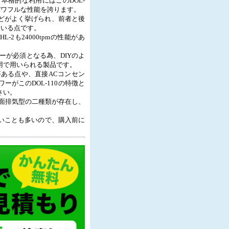
格的な利用にはこのDOL-
パワフルな性能を誇ります。
Aなどがよく挙げられ、前者と後
っている点です。
-2も24000tpmの性能があ
が必須となる為、DIYのよ
用で用いられる製品です。
ある点や、直接ACコンセン
がこのDOL-110の特徴と
さい。
側面排気型の二種類が存在し、
いことも多いので、購入前に