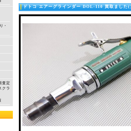
内
ドトコ エアーグラインダー DOL-110 買取ました
もり・
額査定
スクラ
績