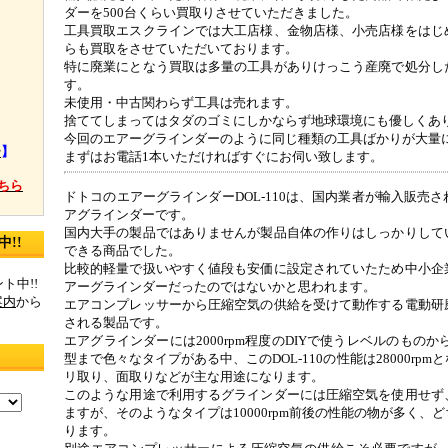
】
ダーを500台くらい買取りさせていただきました。
工具買取エスクラインでは大工店様、金物店様、小売店様をはじ
らも買取をさせていただいております。
特に廃業にとなう買取は多量の工具がありけっこう産廃で処分し
す。
未使用・中古関わらず工具は売れます。
捨ててしまってはタダのゴミにしかならず地球環境にも優しくあ
今回のエアーグラインダーのように同じ種類の工具ばかりが大量
ー
】
まずはお電話1本いただければすぐにお伺い致します。
ちら
ドトコのエアーグラインダーDOL-110は、国内業者が輸入販売
アグラインダーです。
国内大手の製品ではありませんが製品自体の作りはしっかりして
!!
できる商品でした。
比較的軽量で扱いやすく値段も安価に設定されていたため中小企
ト中!!
アーグラインダーだったのではないかと思われます。
案内
から
エアコンプレッサーから圧縮空気の供給を受けて動作する電動研
される製品です。
エアグラインダーには2000rpm程度のDIYで使うレベルのものから
型まで色々なタイプがある中、このDOL-110の性能は28000rp
リ取り、面取りなどが主な用途になります。
このような用途で利用するグラインダーには圧縮空気を使用せず
ますが、そのようなタイプは10000rpm前後の性能の物が多く、
ります。