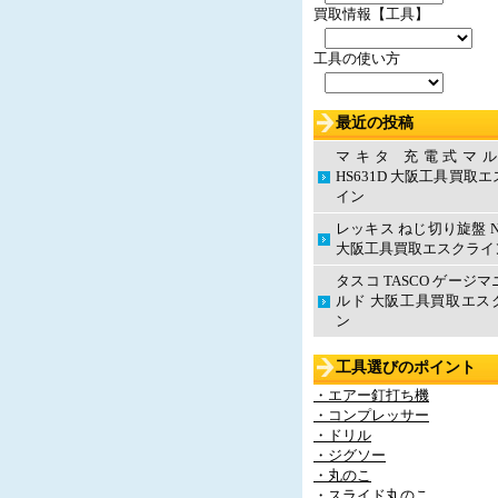
買取情報【工具】
工具の使い方
最近の投稿
マキタ 充電式マ
HS631D 大阪工具買取
イン
レッキス ねじ切り旋盤 N
大阪工具買取エスクライ
タスコ TASCO ゲージ
ルド 大阪工具買取エス
ン
工具選びのポイント
・エアー釘打ち機
・コンプレッサー
・ドリル
・ジグソー
・丸のこ
・スライド丸のこ