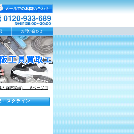
要
お問い合わせ
 大阪工具買取エ
域の買取実績) －8ページ目
買取エスクライン