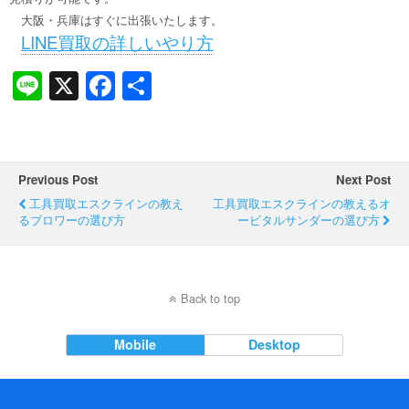
大阪・兵庫はすぐに出張いたします。
LINE買取の詳しいやり方
Li
X
F
共
n
a
有
e
c
e
Previous Post
Next Post
b
工具買取エスクラインの教え
工具買取エスクラインの教えるオ
るブロワーの選び方
o
ービタルサンダーの選び方
o
k
Back to top
Mobile
Desktop