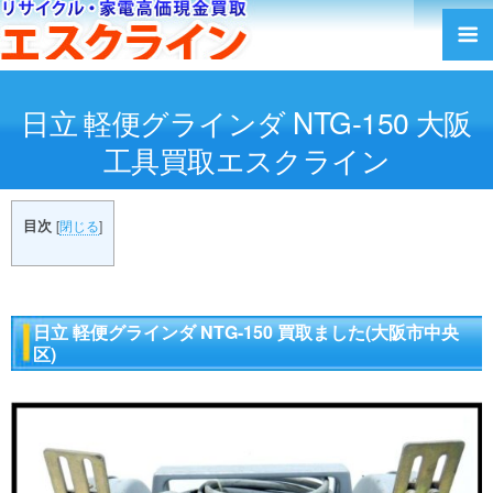
日立 軽便グラインダ NTG-150 大阪
工具買取エスクライン
目次
[
閉じる
]
日立 軽便グラインダ NTG-150 買取ました(大阪市中央
区)