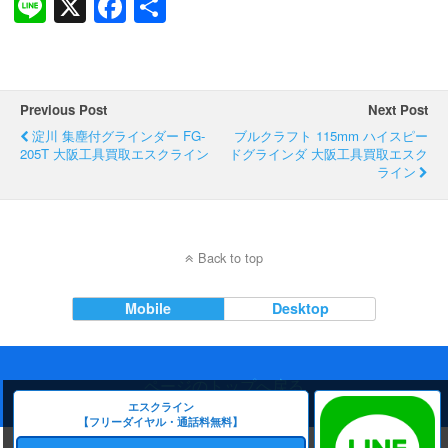
Li
X
F
共
n
a
有
e
c
e
Previous Post
Next Post
b
淀川 集塵付グラインダー FG-
ブルクラフト 115mm ハイスピー
205T 大阪工具買取エスクライン
o
ドグラインダ 大阪工具買取エスク
ライン
o
k
Back to top
Mobile
Desktop
ページのトップへ戻る
エスクライン
【フリーダイヤル・通話料無料】