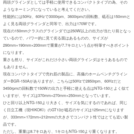
両頭グラインダとしては手軽に使用できるコンパクトタイプの為、その
ようなネーミングになっていると考えてください。
性能的には50Hz、60Hzで3000rpm、3600rpmの回転数、砥石は150mmと
よく見る両頭グラインダと同等で、出力は170Wです。
現在の150mmクラスのグラインダでは250W以上の出力が当たり前となっ
ているので、パワー的に見て劣る面はあるものの、サイズが
290mm×190mm×200mmで重量が7.7キロという点が特筆すべきポイント
になります。
重さも然り、サイズがこれだけ小さい両頭グラインダはそうあるもので
もありません。
現在コンパクトタイプで売れ筋の製品に、高儀のホームベンチグライン
ダーBGR-150Aがありますが、こちらは50Hzで2850rpm、60Hzだと
3450rpmの回転数で150Wの出力と手軽に使える点はNTG-150とよく似て
いますが、サイズは370mm×270mm×250mmとなっています。
ひと回り以上NTG-150より大きく、サイズを気にするのであれば、同じ
く日立工機（現HIKOKI）のGT13が砥石のサイズは125mmになります
が、333mm×172mm×212mmの大きさでコンパクト性ではとても近い製
品です。
ただし、重量は8.7キロあり、1キロもNTG-150より重くなります。