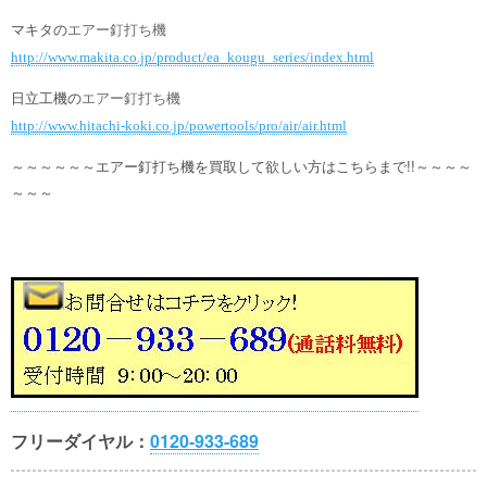
マキタの
エアー釘打ち
機
http://www.makita.co.jp/product/ea_kougu_series/index.html
日立工機の
エアー釘打ち
機
http://www.hitachi-koki.co.jp/powertools/pro/air/air.html
～～～～～～エアー釘打ち機を買取して欲しい方はこちらまで!!～～～～
～～～
フリーダイヤル：
0120-933-689