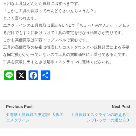
不用な工具はどんどん買取に出すべきです。
「しかし工具の買取ってめんどくさいんちゃうん？」
とよく言われます。
エスクラインの工具買取は電話かLINEで「ちょっと来てんか。」と伝え
るだけでもすぐに駆けつけて工具の査定を行なう迅速さが売りです。
しかも高価買取は関西トップレベルで安心です。
工具の高価買取の秘密は徹底したコストダウンと小規模経営による不要
な固定費がかかっていないので工具の買取価格に上乗せできるんです。
工具を買取に出すときは是非エスクラインに連絡くださいね。
Li
X
F
共
n
a
有
e
c
e
Previous Post
Next Post
b
電動工具買取の決定版!!大阪の
工具買取エスクラインの教えるコ
エスクライン
o
ンプレッサーの選び方
o