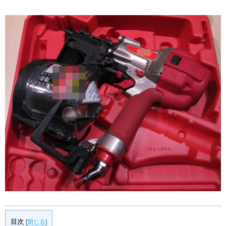
目次
[
閉じる
]