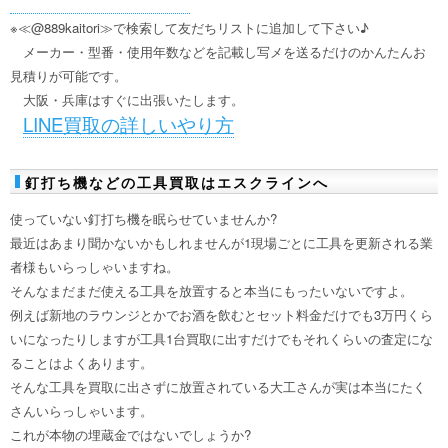
※≪@889kaitori≫で検索して友だちリストに追加して下さい♪
メーカー・型番・使用年数などを記載し写メを送るだけのかんたんお
見積りが可能です。
大阪・兵庫はすぐに出張いたします。
LINE買取の詳しいやり方
釘打ち機などの工具買取はエスクラインへ
使っていない釘打ち機を眠らせていませんか?
最近はあまり聞かないかもしれませんが1現場ごとに工具を更新される業
者様もいらっしゃいますね。
そんなまだまだ使える工具を放置すると本当にもったいないですよ。
例えば新地のラウンジとかでお酒を飲むとセット料金だけでも3万円くら
いになったりしますが工具1台買取に出すだけでもそれくらいの査定にな
ることはよくあります。
そんな工具を買取に出さずに放置されている大工さんが実は本当にたく
さんいらっしゃいます。
これが本物の埋蔵金ではないでしょうか?