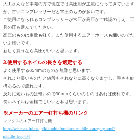
大工さんなど本職の方で現在では高圧用が主流になってきています
が、古いコンプレッサーだと常圧のものが多いです。
ご使用になられるコンプレッサーが常圧か高圧かご確認のうえ、工
具の圧も選んでください。
高圧のものは重量も軽く、また使用するエアーホースも細いのでだ
いぶ軽いです。
新しく買うなら高圧がいいと思います。
3.使用するネイルの長さを選定する
よく使用する65mmのものが無難と思います。
それより長いものだと値段もそれなりに高くなりますし、重さも結
構あるので疲れます。
反対に短いものは軽いので30mmくらいのものはあれば便利です。
長いネイルは金槌でもいいと私は思います。
※メーカーのエアー釘打ち機のリンク
マックスのエアー釘打ち
機
http://wis.max-ltd.co.jp/kikouhin/product_middle_category.html?
middle_key=04