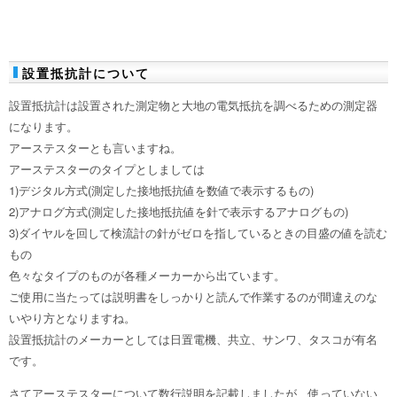
設置抵抗計について
設置抵抗計は設置された測定物と大地の電気抵抗を調べるための測定器
になります。
アーステスターとも言いますね。
アーステスターのタイプとしましては
1)デジタル方式(測定した接地抵抗値を数値で表示するもの)
2)アナログ方式(測定した接地抵抗値を針で表示するアナログもの)
3)ダイヤルを回して検流計の針がゼロを指しているときの目盛の値を読む
もの
色々なタイプのものが各種メーカーから出ています。
ご使用に当たっては説明書をしっかりと読んで作業するのが間違えのな
いやり方となりますね。
設置抵抗計のメーカーとしては日置電機、共立、サンワ、タスコが有名
です。
さてアーステスターについて数行説明を記載しましたが、使っていない