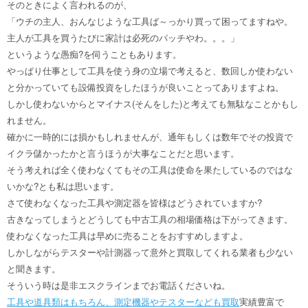
そのときによく言われるのが、
「ウチの主人、おんなじような工具ば～っかり買って困ってますねや。
主人が工具を買うたびに家計は必死のパッチやわ。。。」
というような愚痴?を伺うこともあります。
やっぱり仕事として工具を使う身の立場で考えると、数回しか使わない
と分かっていても設備投資をしたほうが良いことってありますよね。
しかし使わないからとマイナス(そんをした)と考えても無駄なことかもし
れません。
確かに一時的には損かもしれませんが、通年もしくは数年でその投資で
イクラ儲かったかと言うほうが大事なことだと思います。
そう考えれば全く使わなくてもその工具は使命を果たしているのではな
いかな?とも私は思います。
さて使わなくなった工具や測定器を皆様はどうされていますか?
古きなってしまうとどうしても中古工具の相場価格は下がってきます。
使わなくなった工具は早めに売ることをおすすめしますよ。
しかしながらテスターや計測器って意外と買取してくれる業者も少ない
と聞きます。
そういう時は是非エスクラインまでお電話くださいね。
工具や道具類はもちろん、測定機器やテスターなども買取
実績豊富で