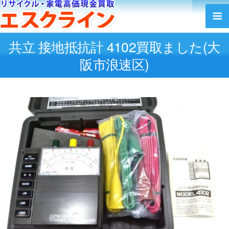
共立 接地抵抗計 4102買取ました(大
阪市浪速区)