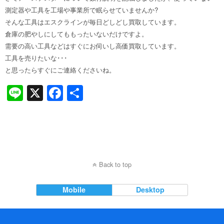
測定器や工具を工場や事業所で眠らせていませんか?
そんな工具はエスクラインが毎日どしどし買取しています。
倉庫の肥やしにしてももったいないだけですよ。
需要の高い工具などはすぐにお伺いし高価買取しています。
工具を売りたいな･･･
と思ったらすぐにご連絡くださいね。
Li
X
F
共
n
a
有
e
c
e
b
Back to top
o
o
Mobile
Desktop
k