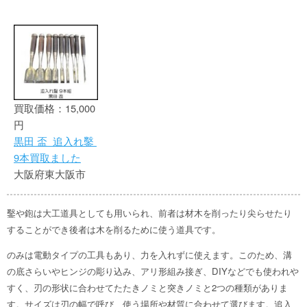
買取価格：15,000
円
黒田 盃 追入れ鑿
9本買取ました
大阪府東大阪市
鑿や鉋は大工道具としても用いられ、前者は材木を削ったり尖らせたり
することができ後者は木を削るために使う道具です。
のみは電動タイプの工具もあり、力を入れずに使えます。このため、溝
の底さらいやヒンジの彫り込み、アリ形組み接ぎ、DIYなどでも使われや
すく、刃の形状に合わせてたたきノミと突きノミと2つの種類がありま
す。サイズは刃の幅で呼び、使う場所や材質に合わせて選びます。追入