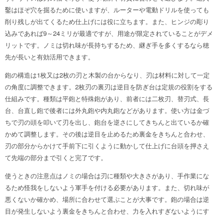
鑿はほぞ穴を掘るために使いますが、ルーターや電動ドリルを使っても
削り残しが出てくるため仕上げには役に立ちます。また、ヒンジの彫り
込みであれば9～24ミリが最適ですが、用途が限定されていることがデメ
リットです。ノミは切れ味が長持ちするため、継ぎ手を多くするなら穂
先が長いと有効活用できます。
鉋の構造は1枚又は2枚の刃と木製の台からなり、刃は材料に対して一定
の角度に調整できます。2枚刃の裏刃は逆目を防ぎ台は定規の役割をする
仕組みです。種類は平鉋と特殊鉋があり、前者には二枚刃、替刃式、長
台、台直し鉋で後者には外丸鉋や内丸鉋などがあります。使い方は金づ
ちで刃の頭を叩いて刃を出し、鉋台を逆さにしてきちんと出ているか確
かめて調整します。その後は逆目を止めるため裏金をきちんと合わせ、
刃の部分からかけて手前下に引くように動かして仕上げに台頭を押さえ
て先端の部分まで引くと完了です。
使うときの注意点はノミの場合は刃に種類や大きさがあり、手作業にな
るため怪我をしないよう軍手を付ける必要があります。また、切れ味が
悪くないか確かめ、場所に合わせて選ぶことが大事です。鉋の場合は逆
目が発生しないよう裏金をきちんと合わせ、力を入れすぎないようにす