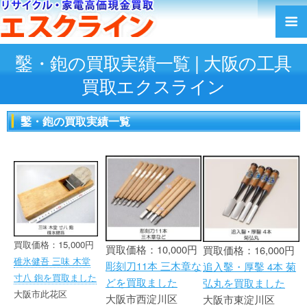
鑿・鉋の買取実績一覧 | 大阪の工具
買取エクスライン
鑿・鉋の買取実績一覧
買取価格：15,000円
買取価格：10,000円
買取価格：16,000円
碓氷健吾 三味 木堂
彫刻刀11本 三木章な
追入鑿・厚鑿 4本 菊
寸八 鉋を買取ました
どを買取ました
弘丸を買取ました
大阪市此花区
大阪市西淀川区
大阪市東淀川区