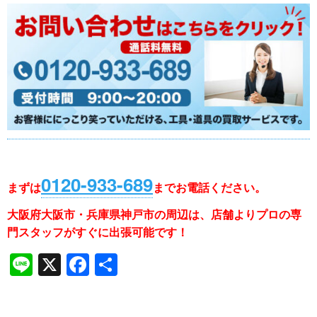
0120-933-689
まずは
まで
お電話ください。
大阪府大阪市・兵庫県神戸市の周辺は、店舗よりプロの専
門スタッフがすぐに出張可能です！
Li
X
F
共
n
a
有
e
c