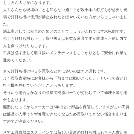
もちろん大けがになります。
大工さんから現場のことを知らない施工主が数千本の釘打ちが必要な現
場で釘打ち機の使用が禁止されたとぼやいていた方がいらっしゃいまし
た。
施工主としては安全のためとのことでしょうがこれでは本末転倒です。
包丁も釘打ち機も正しく取り扱えば有益な道具ですが間違った使い方で
人を傷つけたりもします。
工具は必ず正しく取り扱いメンテナンスもしっかりとして安全に作業を
進めてください。
さて釘打ち機の中古を買取るときに多いのはエア漏れです。
よく買取査定時にお客様から「前までは動いとった。」といって古い釘
打ち機を見せていただくこともあります。
そういう場合はかなりの頻度で樹脂パーツが劣化していて修理不能な場
合もあります。
廃盤になってからメーカーは5年ほどは部品を保管していますが古い工具
は部品が入手できず修理できなくなるため買取りできない場合もありま
すのでご注意ください。
さて工具買取エスクラインでは新しい最新の釘打ち機はもちろん古いモ