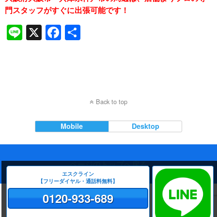
門スタッフがすぐに出張可能です！
Li
X
F
共
n
a
有
e
c
e
b
Back to top
o
o
Mobile
Desktop
k
ページのトップへ戻る
エスクライン
【フリーダイヤル・通話料無料】
0120-933-689