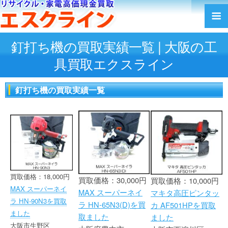
釘打ち機の買取実績一覧 | 大阪の工
具買取エクスライン
釘打ち機の買取実績一覧
買取価格：18,000円
買取価格：30,000円
買取価格：10,000円
MAX スーパーネイ
MAX スーパーネイ
マキタ高圧ピンタッ
ラ HN-90N3を買取
ラ HN-65N3(D)を買
カ AF501HPを買取
ました
取ました
ました
大阪市生野区