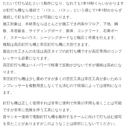
たたいて打ち込むという動作になり、なれても1本10秒くらいかかります
が釘打ち機なら連続で「パスッ、パスッ」という感じで1本1秒かからず
連続して釘を打つことが可能になります。
施工対象は、木材系ならほとんどが施工でき内装やフロア、下地、鋼
板、木造鈑金、サイディングボード、躯体、コンクリート、石膏ボー
ド、スチールハウス、シージングボードなど幅広く作業を行えます。
種類は高圧釘打ち機と常圧釘打ち機に大別できます。
最近の大工さんの主流は高圧タイプの釘打ち機ですが高圧専用のコンプ
レッサーも必要になります。
高圧釘打ち機はハイパワーで軽量で反動が少ないですが価格は高めにな
ります。
常圧釘打ち機は少し重めですが多くの空圧工具は常圧工具が多いためコ
ンプレッサーを複数用意しなくても済むので現場によっては便利になり
ます。
釘打ち機は正しく使用すれば非常に便利で作業の手間も省くことは可能
ですが非常に危険を伴う工具になります。
昔ヤンキー漫画で電動釘打ち機を敵対するチームに向けて打ち込む描写
を見たことがありますがこのようなことは絶対にしないでください。