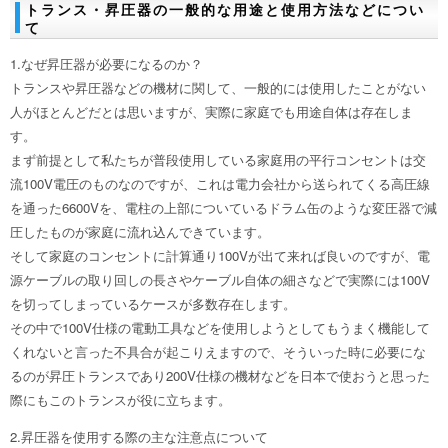
トランス・昇圧器の一般的な用途と使用方法などについ
て
1.なぜ昇圧器が必要になるのか？
トランスや昇圧器などの機材に関して、一般的には使用したことがない
人がほとんどだとは思いますが、実際に家庭でも用途自体は存在しま
す。
まず前提として私たちが普段使用している家庭用の平行コンセントは交
流100V電圧のものなのですが、これは電力会社から送られてくる高圧線
を通った6600Vを、電柱の上部についているドラム缶のような変圧器で減
圧したものが家庭に流れ込んできています。
そして家庭のコンセントに計算通り100Vが出て来れば良いのですが、電
源ケーブルの取り回しの長さやケーブル自体の細さなどで実際には100V
を切ってしまっているケースが多数存在します。
その中で100V仕様の電動工具などを使用しようとしてもうまく機能して
くれないと言った不具合が起こりえますので、そういった時に必要にな
るのが昇圧トランスであり200V仕様の機材などを日本で使おうと思った
際にもこのトランスが役に立ちます。
2.昇圧器を使用する際の主な注意点について