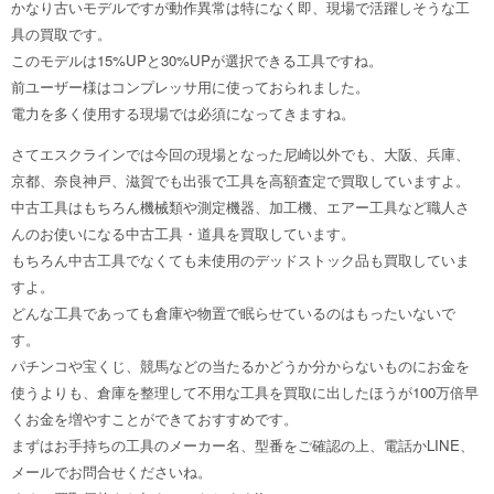
かなり古いモデルですが動作異常は特になく即、現場で活躍しそうな工
具の買取です。
このモデルは15%UPと30%UPが選択できる工具ですね。
前ユーザー様はコンプレッサ用に使っておられました。
電力を多く使用する現場では必須になってきますね。
さてエスクラインでは今回の現場となった尼崎以外でも、大阪、兵庫、
京都、奈良神戸、滋賀でも出張で工具を高額査定で買取していますよ。
中古工具はもちろん機械類や測定機器、加工機、エアー工具など職人さ
んのお使いになる中古工具・道具を買取しています。
もちろん中古工具でなくても未使用のデッドストック品も買取していま
すよ。
どんな工具であっても倉庫や物置で眠らせているのはもったいないで
す。
パチンコや宝くじ、競馬などの当たるかどうか分からないものにお金を
使うよりも、倉庫を整理して不用な工具を買取に出したほうが100万倍早
くお金を増やすことができておすすめです。
まずはお手持ちの工具のメーカー名、型番をご確認の上、電話かLINE、
メールでお問合せくださいね。