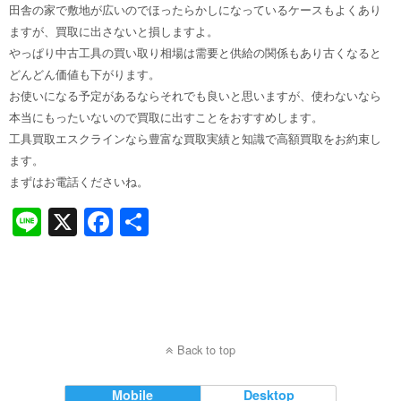
田舎の家で敷地が広いのでほったらかしになっているケースもよくあり
ますが、買取に出さないと損しますよ。
やっぱり中古工具の買い取り相場は需要と供給の関係もあり古くなると
どんどん価値も下がります。
お使いになる予定があるならそれでも良いと思いますが、使わないなら
本当にもったいないので買取に出すことをおすすめします。
工具買取エスクラインなら豊富な買取実績と知識で高額買取をお約束し
ます。
まずはお電話くださいね。
Li
X
F
共
n
a
有
e
c
e
b
Back to top
o
o
Mobile
Desktop