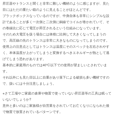
昇圧器やトランスと聞くと非常に難しい機材のように感じますが、見た
目にはただの重たい箱のように見えることがほとんどです。
ブラックボックスなっているのですが、中身自体も非常にシンプルな設
計であることが多く一次側と二次側に銅線でコイルが巻かれていて、そ
の巻線比に応じて電圧が昇圧されるという仕組みになっています。
そのため大電圧を扱う場合には体積に比例して大きくなってしまうの
で、高圧線の先のトランスは非常に大きなものになってしまうのです。
使用上の注意点としてはトランスは温度にそのスペックを左右されやす
く、本体温度が上がってしまうと変換するべきエネルギーが熱として逃
げてしまう恐れがあります。
基本的に家庭用のものでは40℃以下での使用が望ましいとされていま
す。
それ以外にも見た目以上に自重があり落下による破損も多い機材ですの
で、扱いには十分注意しましょう。
※さて工場やご家庭の倉庫や物置で使っていない昇圧器等の工具は眠って
いないでしょうか?
意外と多いのはご家族様が自営業をされていてお亡くなりになられた後
で物置で放置されているパターンです。