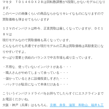
マキタ ＴＤ１４６ＤＸ２Ｂは回転数調整が1段階しかないモデルになり
ます。
このページの画像くらいの商品ならかなりキレイなものになりますので
買取価格も弾ませてもらいます♪
１２Ｖのインパクトは昨今、正直買取は厳しくなっていますが、ＤＣ１
８Ｖは
現行モデルなので買取価格も高くなっています。
どんなものでも共通ですが現行モデルの工具は買取価格は高額査定にな
りやすいですよ。
やっぱり需要と供給のバランスで中古市場も成り立っています。
・不用な、使っていないインパクトがある・・・
・職人さんがやめてしまって余っている・・・
・儲かっているときに設備投資しすぎた・・・
・バッテリが駄目になって本体だけある・・・
こういうインパクトドライバをお持ちでしたらすぐにエスクラインまで
お電話くださいね。
大阪・神戸（兵庫）はもちろん、
京都、奈良、滋賀、和歌山、福井も工