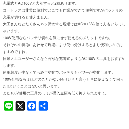
充電式とAC100Vと大別すると2種あります。
コードレスは非常に便利でどこでも作業ができて便利ですがバッテリの
充電が切れると使えません。
大工さんなどたくさんネジ締めする現場ではAC100Vを使う方もいらっし
ゃいます。
100V使用ならバッテリ切れを気にせず使えるのメリットですね。
それぞれの特徴にあわせて現場により使い分けするとより便利なのでお
すすめですね。
日曜大工ユーザーさんなら高額な充電式よりもAC100Vの工具をおすすめ
します。
使用頻度が少なくても経年劣化でバッテリもパワーが劣化します。
100V仕様ならよほどのことがない限りいざと言うときに使えなくて困っ
た!!ということはないと思います。
また100V使用の工具のほうが購入金額も低く抑えられますよ。
Li
X
F
共
n
a
有
e
c