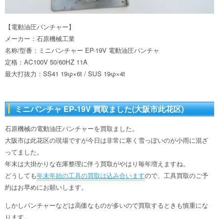
【電動油圧パンチャー】
メーカー：石原機械工業
名称/型番：ミニパンチャー EP-19V 電動油圧パンチャ
定格：AC100V 50/60HZ 11A
最大打抜力：SS41 19φ×6t / SUS 19φ×4t
ミニパンチャ EP-19V 買取ました(大阪市此花区)
石原機械の電動油圧パンチャーを買取ました。
大阪市は此花区の現場ですが今日は非常に寒く雪っぽいのが小雨に混ざ
ってました。
年末は大掛かりな在庫整理に伴う買取がやはり毎年増えますね。
どうしても
年末年始の工具の買取は込み合います
ので、工具買取のご予
約はお早めにお願いします。
しかしパンチャーなどは高価なものが多いので買取するときも慎重にな
ります。