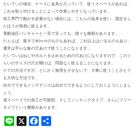
たいていの場合、ケースに金具が入っていて、使うスペースがあれば、
これを取り付けることによって作業しやすくなっています。
加工専門で動かす必要がない場合には、こちらの金具を使い、固定をし
たほうが簡易に使えます。
電動油圧パンチャーと一言で言っても、様々な種類があります。
たとえば、最大で40ｍｍのものもあれば、これ以上はいるものもあり、
通常は平らな板の穴あけで使うことになります。
たいていはねじやボルトを止めるための穴あけになりますので、このぐ
らいのサイズの穴が開けば、問題なく使えることになります。
ケアの方法ですが、とにかく無理をさせないで、大事に使うことがとて
も大切な方法です。
自分でできるメンテナンスは自分でできるようにしておくようにしまし
ょう。
省スペースでの加工が可能型、そしてノッチングタイプ、さらにフリー
タイプという種類があります。
Li
X
F
共
n
a
有