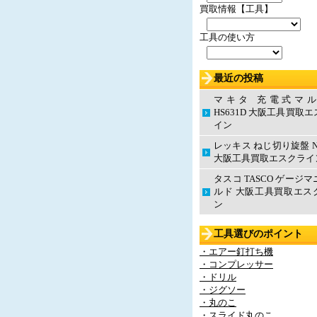
買取情報【工具】
工具の使い方
最近の投稿
マキタ 充電式マ
HS631D 大阪工具買取
イン
レッキス ねじ切り旋盤 N
大阪工具買取エスクライ
タスコ TASCO ゲージ
ルド 大阪工具買取エス
ン
工具選びのポイント
・エアー釘打ち機
・コンプレッサー
・ドリル
・ジグソー
・丸のこ
・スライド丸のこ