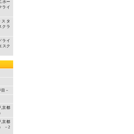
マニホー
クライ
テスタ
エスクラ
ドライ
取エスク
ジ目－
戸,京都
)
戸,京都
 －2