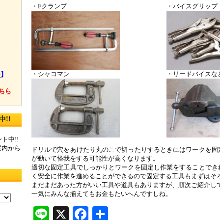
】
・Fクランプ
・バイスグリップ
・シャコマン
・リードバイスな
ー
】
ちら
!!
ト中!!
案内
から
ドリルで穴をあけたり丸のこで切ったりするときにはワークを固
が動いて怪我をする可能性が高くなります。
適切な固定工具でしっかりとワークを固定し作業をすることでき
く安全に作業を進めることができるので固定する工具もまずはそ
まだまだあった方がいい工具や道具もありますが、順次ご紹介し
一気にみんな揃えてもお金もたいへんですしね。
Line
X
Facebook
共