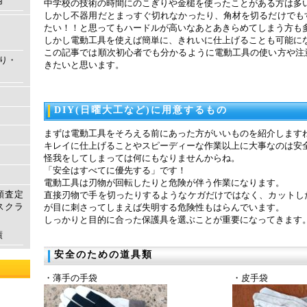
内
中学校の技術の時間にのこぎりや金槌を使ったことがある方は多
しかし不器用だとまっすぐ切れなかったり、角材を切るだけでも
たい！！と思ってもハードルが高いなあとあきらめてしまう方も
しかし電動工具を使えば簡単に、きれいに仕上げることも可能に
この記事では順次初心者でも分かるように電動工具の使い方や注
もり・
きたいと思います。
DIY(日曜大工など)に用意するもの
まずは電動工具をそろえる前にあった方がいいものを紹介します
キレイに仕上げることやスピーディーな作業以上に大事なのは安
怪我をしてしまっては何にもなりませんからね。
「安全はすべてに優先する」です！
電動工具は刃物が回転したりと危険が伴う作業になります。
額査定
直接刃物で手を切ったりするようなケガだけではなく、カットし
スクラ
が目に刺さってしまえば失明する危険性もはらんでいます。
しっかりと目的に合った保護具を選ぶことが重要になってきます
績
安全のための道具類
・薄手の手袋
・皮手袋