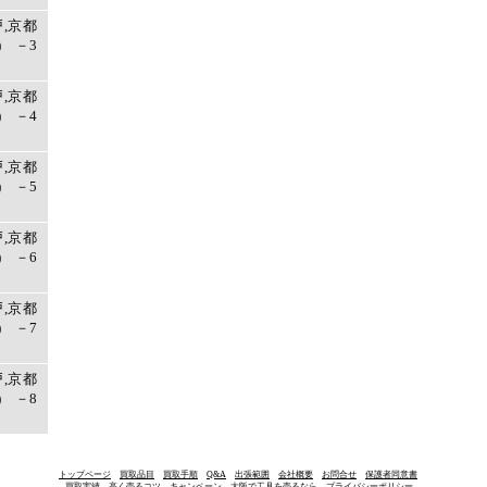
戸,京都
 －3
戸,京都
 －4
戸,京都
 －5
戸,京都
 －6
戸,京都
 －7
戸,京都
 －8
トップページ
買取品目
買取手順
Q&A
出張範囲
会社概要
お問合せ
保護者同意書
買取実績
高く売るコツ
キャンペーン
大阪で工具を売るなら
プライバシーポリシー