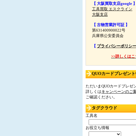
【 大阪買取支店google 
工具買取 エスクライン
大阪支店
【 古物営業許可証 】
第631400900022号
兵庫県公安委員会
【
プライバシーポリシ
>>詳しくはこ
QUOカードプレゼント中
ただいまQUOカードプレゼン
詳しくは
キャンペーンのご
ご確認ください。
タグクラウド
工具名
お役立ち情報