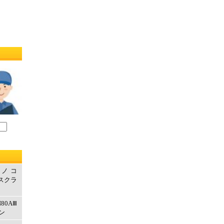
ルノコ
エスクラ
80AⅢ
ン