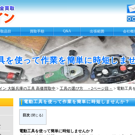
Q&A
買取品目
買取手順
出張範囲
会社概
具を使って作業を簡単に時短しま
ン 大阪兵庫の工具 高価買取中
>
工具の選び方 －2ページ目－
>
電動工具
電動工具を使って作業を簡単に時短しませんか？
目次
[
閉じる
]
て
電動工具を使って簡単に時短しませんか？