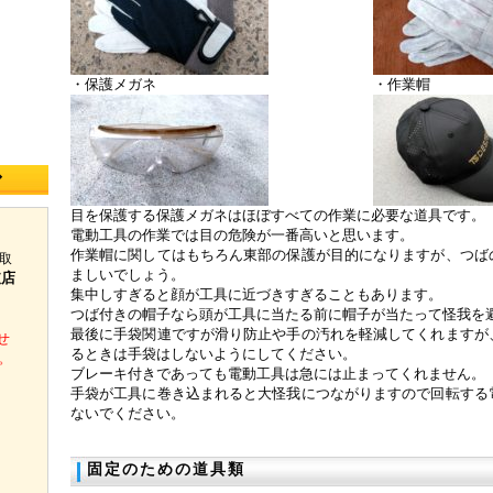
・保護メガネ
・作業帽
◆
目を保護する保護メガネはほぼすべての作業に必要な道具です。
電動工具の作業では目の危険が一番高いと思います。
作業帽に関してはもちろん東部の保護が目的になりますが、つば
取
ましいでしょう。
支店
集中しすぎると顔が工具に近づきすぎることもあります。
つば付きの帽子なら頭が工具に当たる前に帽子が当たって怪我を
最後に手袋関連ですが滑り防止や手の汚れを軽減してくれますが
せ
るときは手袋はしないようにしてください。
。
ブレーキ付きであっても電動工具は急には止まってくれません。
手袋が工具に巻き込まれると大怪我につながりますので回転する
ないでください。
固定のための道具類