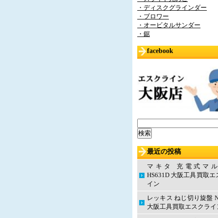
・ディスクグラインダー
・ブロワー
・オービタルサンダー
・鋸
facebook
検
索:
最近の投稿
マキタ 充電式マ
HS631D 大阪工具買取
イン
レッキス ねじ切り旋盤 N
大阪工具買取エスクライ