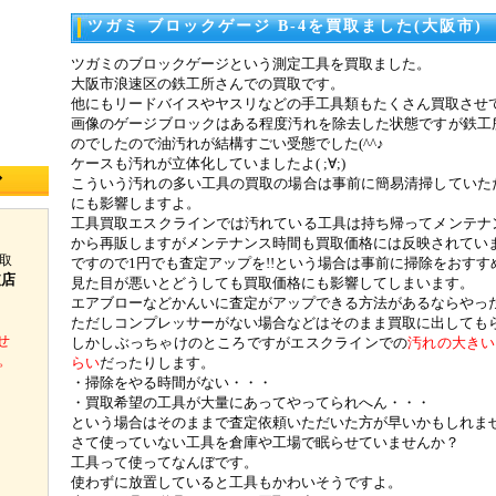
ツガミ ブロックゲージ B-4を買取ました(大阪市)
ツガミのブロックゲージという測定工具を買取ました。
大阪市浪速区の鉄工所さんでの買取です。
他にもリードバイスやヤスリなどの手工具類もたくさん買取させ
画像のゲージブロックはある程度汚れを除去した状態ですが鉄工
のでしたので油汚れが結構すごい受態でした(^^♪
ケースも汚れが立体化していましたよ( ;∀;)
◆
こういう汚れの多い工具の買取の場合は事前に簡易清掃していた
にも影響しますよ。
工具買取エスクラインでは汚れている工具は持ち帰ってメンテナ
から再販しますがメンテナンス時間も買取価格には反映されてい
取
ですので1円でも査定アップを!!という場合は事前に掃除をおすす
支店
見た目が悪いとどうしても買取価格にも影響してしまいます。
エアブローなどかんいに査定がアップできる方法があるならやっ
ただしコンプレッサーがない場合などはそのまま買取に出しても
せ
しかしぶっちゃけのところですがエスクラインでの
汚れの大きい
。
らい
だったりします。
・掃除をやる時間がない・・・
・買取希望の工具が大量にあってやってられへん・・・
という場合はそのままで査定依頼いただいた方が早いかもしれま
さて使っていない工具を倉庫や工場で眠らせていませんか？
工具って使ってなんぼです。
使わずに放置していると工具もかわいそうですよ。