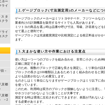
マニホー
クライ
2.ゲージブロック(寸法測定用)のメーカーなどにつ
テスタ
ゲージブロックのメーカーはミツトヨやナベヤ、フジツールなど
エスクラ
業者向けの計測機器を販売するサイトでも人気があります。
ミツトヨの商品を選ぶ時は品番や呼び寸法、等級、許容差などを
せて選ぶと便利です。
ドライ
ゲージブロックは光波鑑賞測定や比較測定による校正料金がかか
取エスク
ます。
3.大まかな使い方や作業における注意点
使い方は一つ一つのブロックを組み合わせ、非常に小さいため神
正確に測定できます。
このため、複数のブロックで正確な長さを測定し、ミリ単位の誤
ジ目－
ブロックの長さは100種類以上あるためうまく組み合わせると測
よりも誤差が出ないため重宝します。
ものさしはミリ単位になりますがゲージブロックはミリ以下に合
戸,京都
を使っています。
)
このため、利用時は双方のブロックが接触しないように注意し、
やホコリがつかないように扱うことが大事です。
戸,京都
測定する時は環境に左右されずにできますが、表面が汚れないよ
 －2
する必要があります。