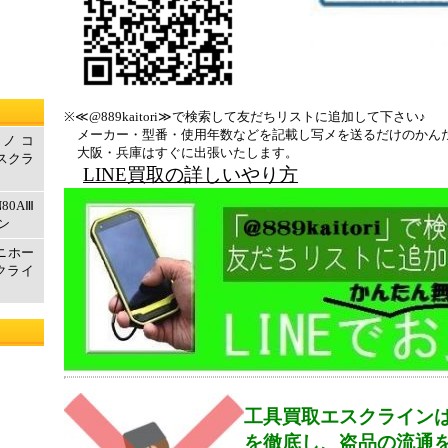
※≪@889kaitori≫で検索して友だちリストに追加して下さい♪
メーカー・型番・使用年数などを記載し写メを送るだけのかん
ルノコ
大阪・兵庫はすぐに出張いたします。
エスクラ
LINE買取の詳しいやり方
80AⅢ
ン
マニホー
クライ
工具買取エスクライン
を徹底し、盗品の流通