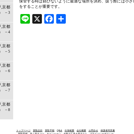
保管する時は錆びないように最適な場所を決め、扱う際には小さ
をすることが重要です。
戸,京都
 －3
Line
X
Facebook
共
有
戸,京都
 －4
戸,京都
 －5
戸,京都
 －6
戸,京都
 －7
戸,京都
 －8
トップページ
買取品目
買取手順
Q&A
出張範囲
会社概要
お問合せ
保護者同意書
買取実績
高く売るコツ
キャンペーン
大阪で工具を売るなら
プライバシーポリシー