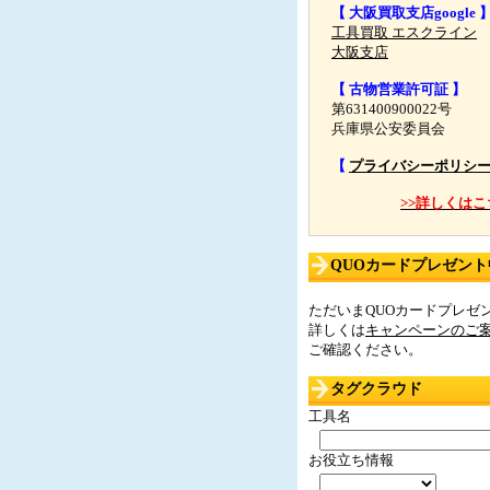
【 大阪買取支店google 
工具買取 エスクライン
大阪支店
【 古物営業許可証 】
第631400900022号
兵庫県公安委員会
【
プライバシーポリシ
>>詳しくはこ
QUOカードプレゼント中
ただいまQUOカードプレゼン
詳しくは
キャンペーンのご
ご確認ください。
タグクラウド
工具名
お役立ち情報