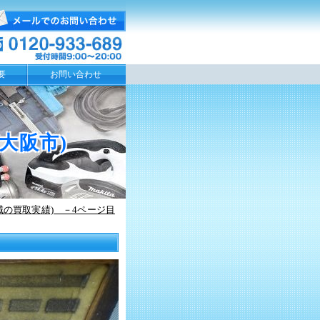
要
お問い合わせ
大阪市)
域の買取実績) －4ページ目