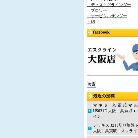
・ディスクグラインダー
・ブロワー
・オービタルサンダー
・鋸
facebook
検
索:
最近の投稿
マキタ 充電式マ
HS631D 大阪工具買取
イン
レッキス ねじ切り旋盤 N
大阪工具買取エスクライ