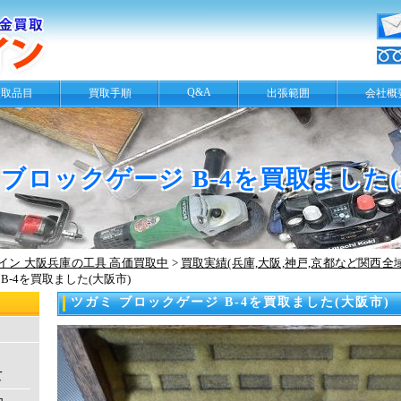
Q&A
買取品目
買取手順
出張範囲
会社概
 ブロックゲージ B-4を買取ました(
イン 大阪兵庫の工具 高価買取中
>
買取実績(兵庫,大阪,神戸,京都など関西全
B-4を買取ました(大阪市)
ツガミ ブロックゲージ B-4を買取ました(大阪市)
て