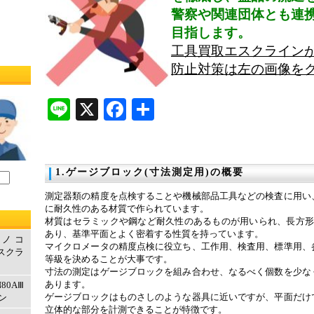
警察や関連団体とも連
目指します。
工具買取エスクライン
防止対策は左の画像をク
Line
X
Facebook
共
有
1.ゲージブロック(寸法測定用)の概要
測定器類の精度を点検することや機械部品工具などの検査に用い
に耐久性のある材質で作られています。
材質はセラミックや鋼など耐久性のあるものが用いられ、長方形
あり、基準平面とよく密着する性質を持っています。
ルノコ
マイクロメータの精度点検に役立ち、工作用、検査用、標準用、
エスクラ
等級を決めることが大事です。
寸法の測定はゲージブロックを組み合わせ、なるべく個数を少な
あります。
80AⅢ
ゲージブロックはものさしのような器具に近いですが、平面だけ
ン
立体的な部分を計測できることが特徴です。