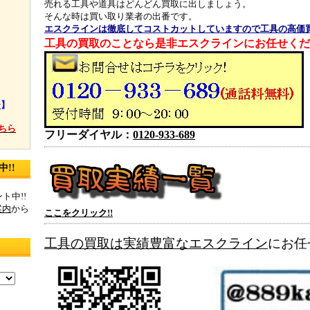
売れる工具や道具はどんどん買取に出しましょう。
】
そんな時は買い取り業者の出番です。
エスクラインは
徹底してコストカットしていますので工具の高価
工具の買取のことなら是非エスクラインにお任せくだ
ー
】
ちら
フリーダイヤル：
0120-933-689
!!
ト中!!
案内
から
ここをクリック!!
工具の買取は実績豊富なエスクライン
にお任