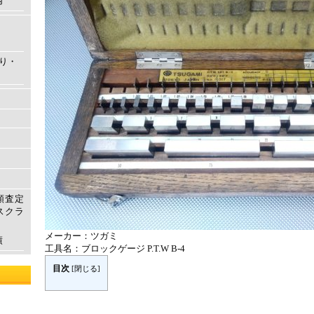
内
もり・
額査定
スクラ
メーカー：ツガミ
績
工具名：ブロックゲージ P.T.W B-4
目次
[
閉じる
]